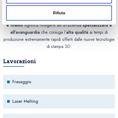
Proxera®
porta i
vantaggi del laser melting, prima riservati ai
settori industriali, negli studi e nei laboratori odontotecnici
.
Rifiuta
Affidare a Proxera la realizzazione di barre in
cromo-cobalto
e titanio
significa rivolgersi ad un’azienda
specializzata e
all’avanguardia
che coniuga l’
alta qualità
ai tempi di
produzione estremamente rapidi offerti dalle nuove tecnologie
di stampa 3D.
Lavorazioni
Fresaggio
Laser Melting