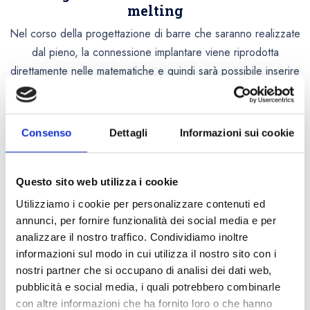
melting
Nel corso della progettazione di barre che saranno realizzate
dal pieno, la connessione implantare viene riprodotta
direttamente nelle matematiche e quindi sarà possibile inserire
qualsiasi tipo di connessione.
La scelta del laser melting, invece, porta a dover scendere ad
un compromesso in quanto l’uso di connessioni anti-rotazionali
Consenso
Dettagli
Informazioni sui cookie
o l’inserimento di geometrie particolari sono sconsigliati.
I layer, naturalmente presenti nella produzione in laser melting,
Questo sito web utilizza i cookie
possono creare interferenze nelle connessioni; per questo si
Utilizziamo i cookie per personalizzare contenuti ed
suggerisce di
avere l’accortezza di utilizzare connessioni
annunci, per fornire funzionalità dei social media e per
analizzare il nostro traffico. Condividiamo inoltre
rotazionali, adatte anche all'uso di T-base
.
informazioni sul modo in cui utilizza il nostro sito con i
nostri partner che si occupano di analisi dei dati web,
pubblicità e social media, i quali potrebbero combinarle
con altre informazioni che ha fornito loro o che hanno