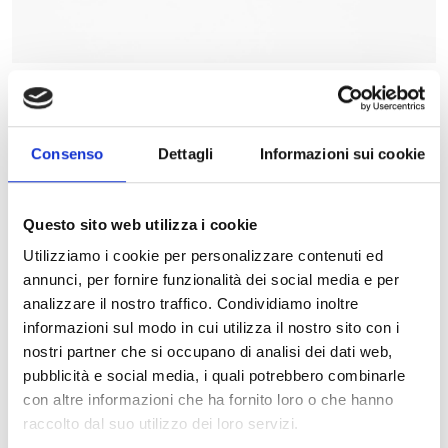
Spesso per realizzare questa soluzione si usa lo stesso filo in
acciaio utilizzato per esempio per i ganci degli apparecchi,
con un diametro molto sottile, e modellato a mano; tuttavia, la
Consenso
Dettagli
Informazioni sui cookie
modellazione richiede tempo e ottima manualità e
può essere
conveniente scegliere un filo ortodontico realizzato in
Questo sito web utilizza i cookie
Laser Melting
.
Utilizziamo i cookie per personalizzare contenuti ed
La produzione in Laser Melting garantisce non solo un risultato
annunci, per fornire funzionalità dei social media e per
di
qualità
, ma anche un’
aderenza ottimale
: grazie alla
analizzare il nostro traffico. Condividiamo inoltre
modellatura al CAD si ottiene un filo ortodontico su misura e
informazioni sul modo in cui utilizza il nostro sito con i
perfettamente adatto alla dentatura, riducendo al contempo
nostri partner che si occupano di analisi dei dati web,
l’ingombro e aumentando il confort per il paziente
.
pubblicità e social media, i quali potrebbero combinarle
Barra lineare ridotta
con altre informazioni che ha fornito loro o che hanno
raccolto dal suo utilizzo dei loro servizi.
La barra lineare ridotta si utilizza quando il paziente ha una