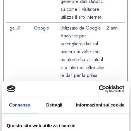
generare dati statistici
su come il visitatore
utilizza il sito internet.
_ga_#
Google
Utilizzato da Google
2 anni
Analytics per
raccogliere dati sul
numero di volte che
un utente ha visitato il
sito internet, oltre che
le dati per la prima
visita e la visita più
recente.
_gat
Google
Utilizzato da Google
1 giorno
Consenso
Dettagli
Informazioni sui cookie
Analytics per limitare
la frequenza delle
richieste
Questo sito web utilizza i cookie