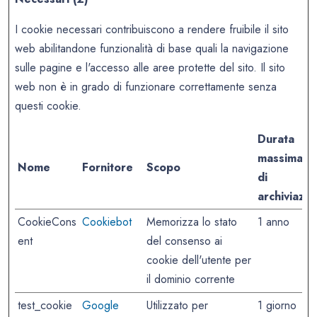
I cookie necessari contribuiscono a rendere fruibile il sito
web abilitandone funzionalità di base quali la navigazione
sulle pagine e l'accesso alle aree protette del sito. Il sito
web non è in grado di funzionare correttamente senza
questi cookie.
Durata
massima
Nome
Fornitore
Scopo
di
archiviazio
CookieCons
Cookiebot
Memorizza lo stato
1 anno
ent
del consenso ai
cookie dell'utente per
il dominio corrente
test_cookie
Google
Utilizzato per
1 giorno