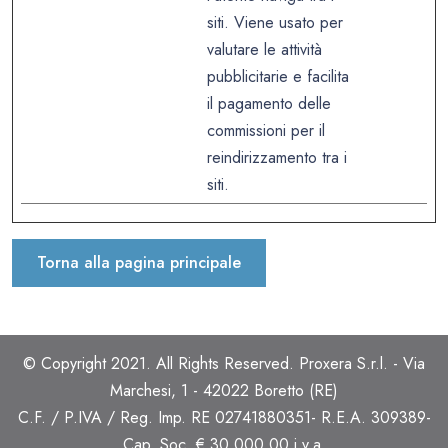
siti. Viene usato per
valutare le attività
pubblicitarie e facilita
il pagamento delle
commissioni per il
reindirizzamento tra i
siti.
Torna alla pagina principale
© Copyright 2021. All Rights Reserved. Proxera S.r.l. - Via
Marchesi, 1 - 42022 Boretto (RE)
C.F. / P.IVA / Reg. Imp. RE 02741880351- R.E.A. 309389-
Cap. Soc. € 30.000,00 i.v.a.