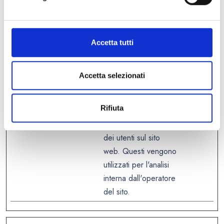
internet, come
numero di accessi,
tempo medio
Accetta tutti
trascorso sul sito
internet e quali
Accetta selezionati
pagine sono state
lette.
Rifiuta
_hjTLDTest
Hotjar
Registra dati statistici
Session
sul comportamento
e
dei utenti sul sito
web. Questi vengono
utilizzati per l'analisi
interna dall'operatore
del sito.