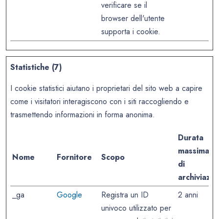
verificare se il
browser dell'utente
supporta i cookie.
Statistiche (7)
I cookie statistici aiutano i proprietari del sito web a capire
come i visitatori interagiscono con i siti raccogliendo e
trasmettendo informazioni in forma anonima.
Durata
massima
Nome
Fornitore
Scopo
di
archiviazio
_ga
Google
Registra un ID
2 anni
univoco utilizzato per