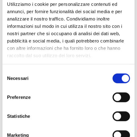
Utilizziamo i cookie per personalizzare contenuti ed
_gid
Google
Registra un ID
1 giorno
annunci, per fornire funzionalità dei social media e per
univoco utilizzato per
analizzare il nostro traffico. Condividiamo inoltre
generare dati statistici
informazioni sul modo in cui utilizza il nostro sito con i
su come il visitatore
nostri partner che si occupano di analisi dei dati web,
utilizza il sito internet.
pubblicità e social media, i quali potrebbero combinarle
con altre informazioni che ha fornito loro o che hanno
_hjSession_
Hotjar
Raccoglie statistiche
1 giorno
raccolto dal suo utilizzo dei loro servizi.
#
sugli accessi al sito
internet, come
Selezione
numero di accessi,
Necessari
del
tempo medio
consenso
trascorso sul sito
Preferenze
internet e quali
pagine sono state
lette.
Statistiche
_hjSessionU
Hotjar
Raccoglie statistiche
1 anno
ser_#
sugli accessi al sito
Marketing